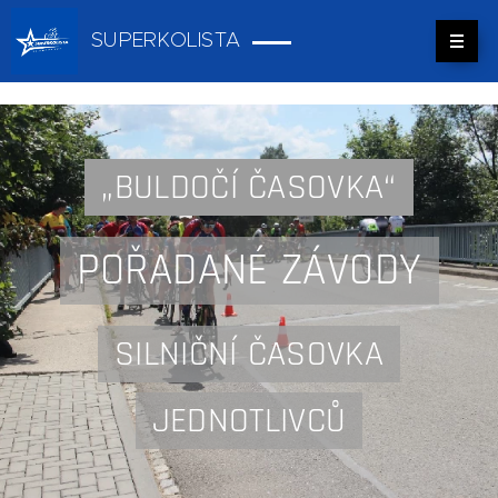
SUPERKOLISTA
„BULDOČÍ ČASOVKA“
POŘADANÉ ZÁVODY
SILNIČNÍ ČASOVKA
JEDNOTLIVCŮ