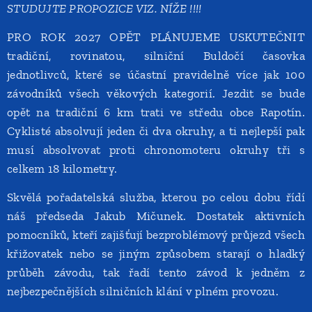
STUDUJTE PROPOZICE VIZ. NÍŽE !!!!
PRO ROK 2027 OPĚT PLÁNUJEME USKUTEČNIT
tradiční, rovinatou, silniční Buldočí časovka
jednotlivců, které se účastní pravidelně více jak 100
závodníků všech věkových kategorií. Jezdit se bude
opět na tradiční 6 km trati ve středu obce Rapotín.
Cyklisté absolvují jeden či dva okruhy, a ti nejlepší pak
musí absolvovat proti chronomoteru okruhy tři s
celkem 18 kilometry.
Skvělá pořadatelská služba, kterou po celou dobu řídí
náš předseda Jakub Mičunek. Dostatek aktivních
pomocníků, kteří zajišťují bezproblémový průjezd všech
křižovatek nebo se jiným způsobem starají o hladký
průběh závodu, tak řadí tento závod k jedněm z
nejbezpečnějších silničních klání v plném provozu.